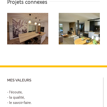
Projets connexes
Peinture pièce
Peinture
e
de vie
cuisine
MES VALEURS
- l’écoute,
- la qualité,
- le savoir-faire.