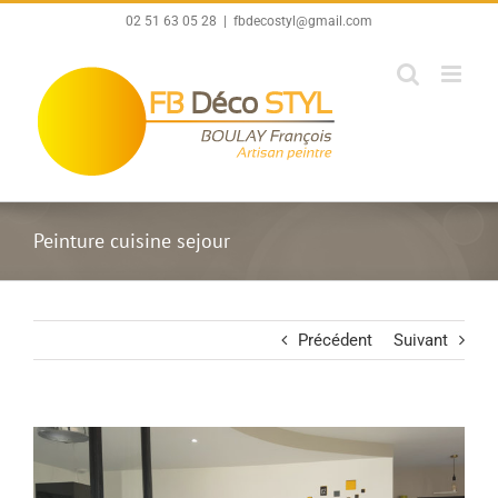
Passer
02 51 63 05 28
|
fbdecostyl@gmail.com
au
contenu
Peinture cuisine sejour
Précédent
Suivant
View
Larger
Image