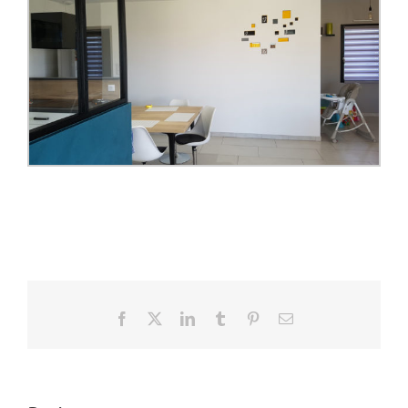
Facebook
X
LinkedIn
Tumblr
Pinterest
Email