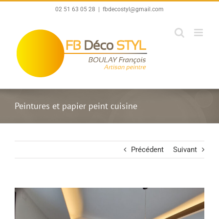
Passer
02 51 63 05 28
|
fbdecostyl@gmail.com
au
contenu
Peintures et papier peint cuisine
Précédent
Suivant
View
Larger
Image