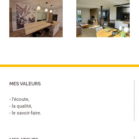
Peinture pièce
Peinture
e
de vie
cuisine
MES VALEURS
- l’écoute,
- la qualité,
- le savoir-faire.