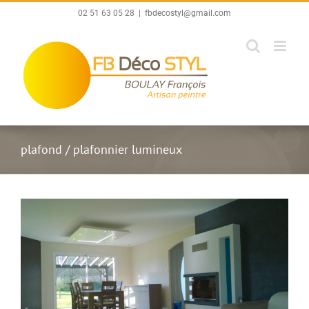
Passer
02 51 63 05 28
|
fbdecostyl@gmail.com
au
contenu
plafond / plafonnier lumineux