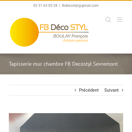
Passer
02 51 63 05 28
|
fbdecostyl@gmail.com
au
contenu
Tapisserie mur chambre FB Decostyl Sevremont
Précédent
Suivant
View
Larger
Image