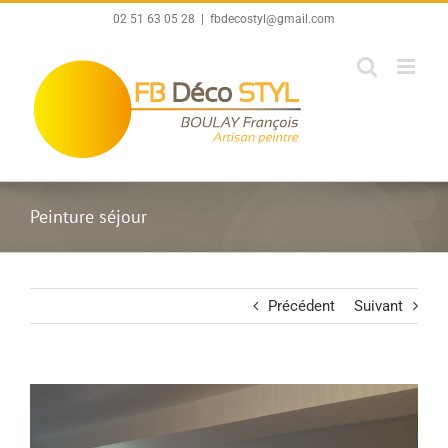
Passer
02 51 63 05 28
|
fbdecostyl@gmail.com
au
contenu
Peinture séjour
Précédent
Suivant
View
Larger
Image