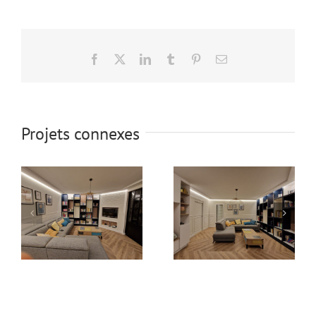
Facebook
X
LinkedIn
Tumblr
Pinterest
Email
Projets connexes
Peinture et
papier peint
Peinture salon
séjour