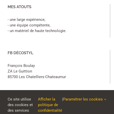
MES ATOUTS
- une large expérience,
- une équipe compétente,
- un matériel de haute technologie.
FB DÉCOSTYL
François Boulay
ZA Le Guittion
85700 Les Chatelliers-Chateaumur
Ce site utilise
Afficher la
|
Paramétrer les cookies
des cookies et
politique de
des services
confidentialité