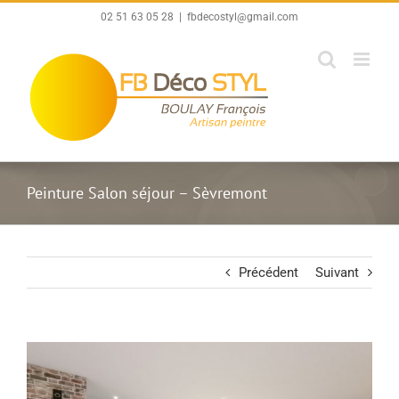
Passer
02 51 63 05 28
|
fbdecostyl@gmail.com
au
contenu
Peinture Salon séjour – Sèvremont
Précédent
Suivant
View
Larger
Image