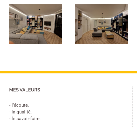
Peinture et
papier peint
Peinture salon
séjour
MES VALEURS
- l’écoute,
- la qualité,
- le savoir-faire.