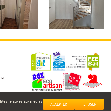
Peinture escalier et
Escalier entrée
couloir
mur
lités relatives aux médias
ACCEPTER
REFUSER