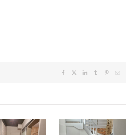
Facebook
X
LinkedIn
Tumblr
Pinterest
Email