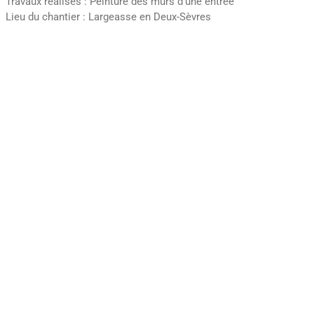
Travaux réalisés : Peinture des murs d’une entrée
Lieu du chantier : Largeasse en Deux-Sèvres