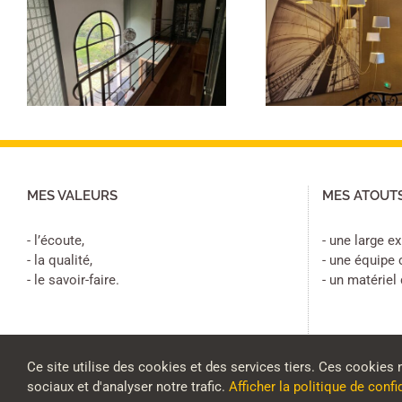
t
Papier peint et
Peinture
peinture escalier
esc
MES VALEURS
MES ATOUT
- l’écoute,
- une large e
- la qualité,
- une équipe
- le savoir-faire.
- un matériel
Ce site utilise des cookies et des services tiers. Ces cookies 
sociaux et d'analyser notre trafic.
Afficher la politique de confi
Copyright fbdecostyl.com | Tous droits réservés | Création
Sitadi
|
Mentions lé