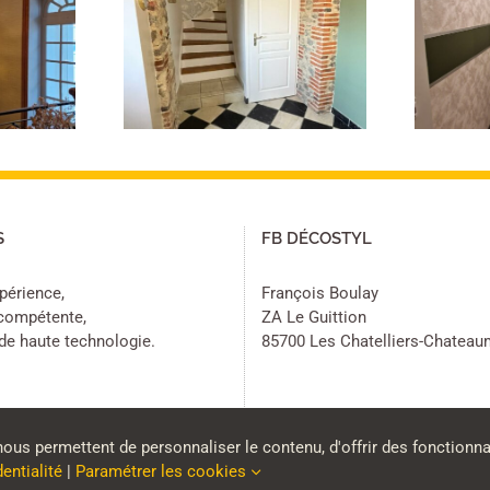
Papier peint et
 Entree et
peintures couloir
alier
entrée
S
FB DÉCOSTYL
xpérience,
François Boulay
 compétente,
ZA Le Guittion
 de haute technologie.
85700 Les Chatelliers-Chateau
nous permettent de personnaliser le contenu, d'offrir des fonctionna
dentialité
|
Paramétrer les cookies
gales
|
Politique de confidentialité