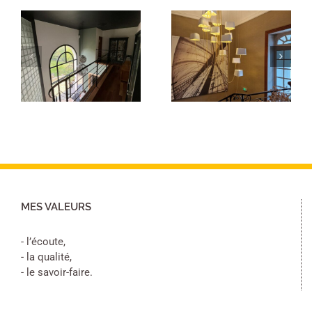
Papier peint et
Toile tendue
peinture
mur et plafond
escalier
MES VALEURS
- l’écoute,
- la qualité,
- le savoir-faire.