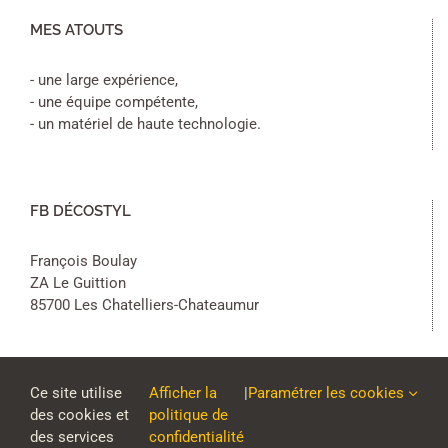
MES ATOUTS
- une large expérience,
- une équipe compétente,
- un matériel de haute technologie.
FB DÉCOSTYL
François Boulay
ZA Le Guittion
85700 Les Chatelliers-Chateaumur
Ce site utilise
Afficher la
|
Paramétrer les cookies
des cookies et
politique de
des services
confidentialité