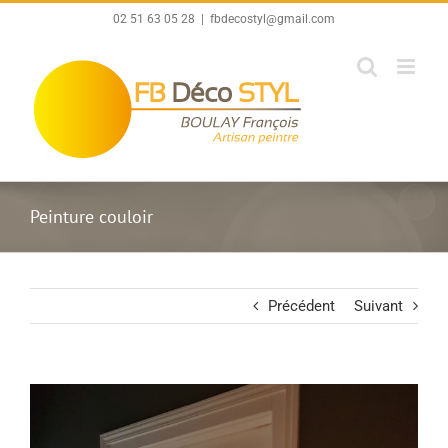
Passer
02 51 63 05 28
|
fbdecostyl@gmail.com
au
contenu
Peinture couloir
Précédent
Suivant
View
Larger
Image