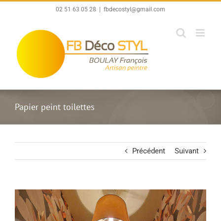
Passer
02 51 63 05 28
|
fbdecostyl@gmail.com
au
contenu
Papier peint toilettes
Précédent
Suivant
View
Larger
Image