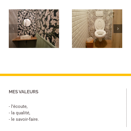
Peinture
toilettes FB
Peinture
Decostyl
toilettes
Sèvremont
MES VALEURS
- l’écoute,
- la qualité,
- le savoir-faire.