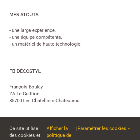
MES ATOUTS
- une large expérience,
- une équipe compétente,
- un matériel de haute technologie.
FB DÉCOSTYL
François Boulay
ZA Le Guittion
85700 Les Chatelliers-Chateaumur
Ce site utilise
Afficher la
|
Paramétrer les cookies
des cookies et
politique de